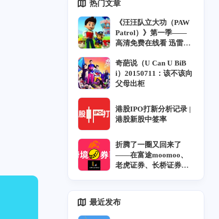
热门文章
《汪汪队立大功（PAW
Patrol）》第一季——
高清免费在线看 迅雷下
载 中英双语 字幕 风铃
奇葩说（U Can U BiB
字幕组
i）20150711：该不该向
父母出柜
港股IPO打新分析记录 |
港股新股中签率
折腾了一圈又回来了
——在富途moomoo、
老虎证券、长桥证券开
户奇遇记和坑｜跨券商
资金调拨｜香港券商实
力排名
最近发布