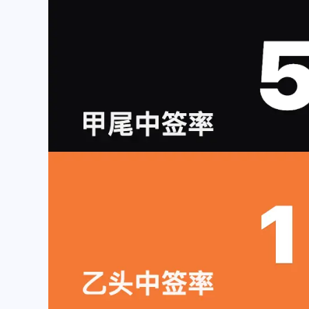
互动
最近评论
随风飞翔
Ophion
抱歉～我的锅～早上起来可
对方主体名称更新错啦
能脑子还有些不太清醒。而
际店铺是：椒锅锅·麻
且注意力还发现了之前迁移
（中庚漫游城城市集市
/2025
/2025
网站没有把评论的表情包改
店），在云闪付里显示
了……上面的B站表情是默
款方是“椒锅锅吴江路店
随风飞翔
Ophion
认的之前没有用这个。[图