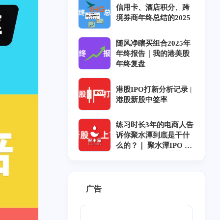
信用卡、酒店积分、跨
境券商年终总结的2025
随风净瞎买组合2025年
年终报告｜我的港美股
年终复盘
港股IPO打新分析记录 |
港股新股中签率
练习时长3年的电商人告
诉你聚水潭到底是干什
么的？｜ 聚水潭IPO ｜
聚水潭上市｜聚水潭招
股
广告