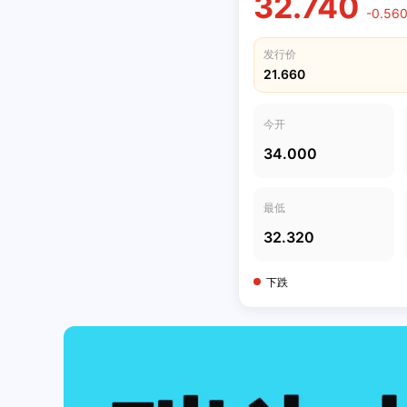
32.740
-0.560
发行价
21.660
今开
34.000
最低
32.320
下跌