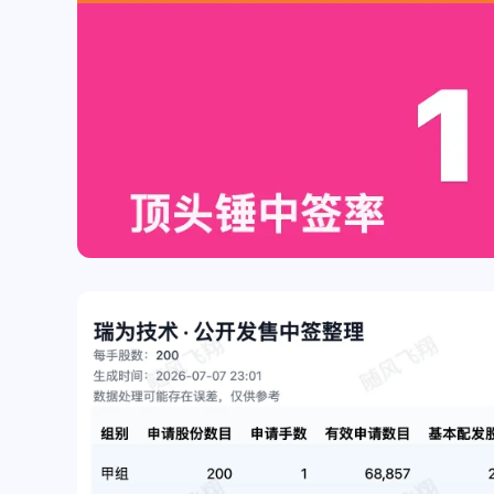
片]
已更新[图片]
商家名称：椒锅锅·麻
付款方式：被扫码支付
码：5812✅已到账ヾ
/2025
/2025
(≧∇≦*)ゝ
随风飞翔
waose
好吧，赶紧开了试试吧。😂
我了解的是moomoo us和
都需要海外地址了，然
以使用银行月结单，填
025
025
地址可以通过。moomo
能更严格一些