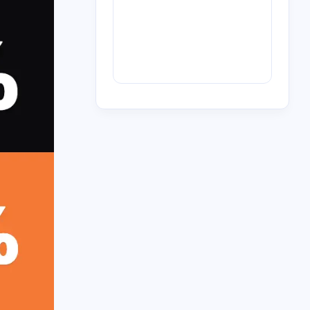
2
4
1
6
3
0
歌
BT
青石巷
下载
放送文化
m'y
1
1
1
6
4
1
信息茧房
航空
券商
迅雷
人工智能
1
1
1
1
队立大功
河南电台
myradio
电台
1
2
恋
OST