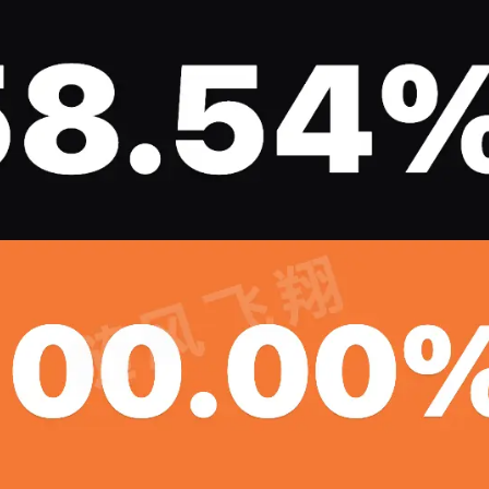
标签
寻找感兴趣的领域
1
3
1
1
Halo
IPO
事实核查
游戏
台
5
1
5
网站
奇葩说
信用卡
喵星人抢不到
。实
辣香锅
1
5
4
6
聚水潭
里程
电骡
股市
汪汪
的收
2
3
2
香港银行
脱口秀
翻译
世界第一初
”。