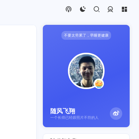
登录
不要太劳累了，早睡更健康
不到
1
迅雷
4
随风飞翔
一个长得已经跟照片不符的人