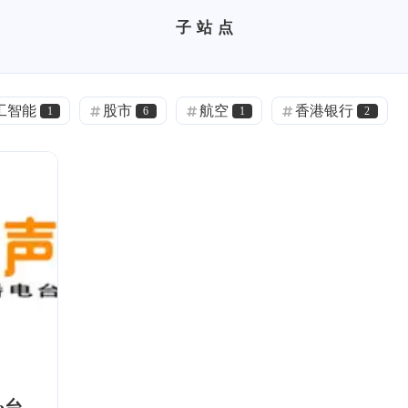
子站点
工智能
股市
航空
香港银行
1
6
1
2
脱口秀
信息茧房
放送文化
里程
3
1
3
5
汪队立大功
青石巷
OST
喵星人抢
1
1
2
m'y
河南电台
BT
电骡
0
1
4
4
o台