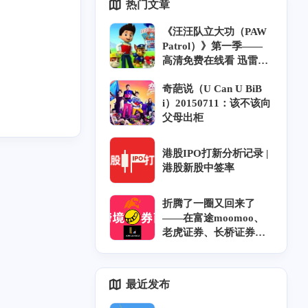
热门文章
《汪汪队立大功（PAW
Patrol）》第一季——
高清免费在线看 迅雷下
载 中英双语 字幕 风铃
奇葩说（U Can U BiB
字幕组
i）20150711：该不该向
父母出柜
港股IPO打新分析记录 |
港股新股中签率
折腾了一圈又回来了
——在富途moomoo、
老虎证券、长桥证券开
户奇遇记和坑｜跨券商
资金调拨｜香港券商实
力排名
2
4
1
6
3
0
歌
BT
青石巷
下载
放送文化
m'y
最近发布
1
1
1
6
4
1