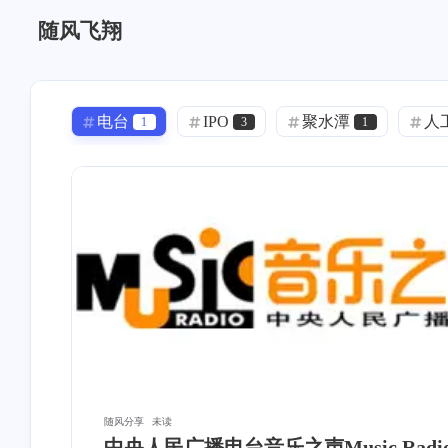
随风飞翔
电台
IPO
聚水潭
人
1
3
1
事实核查
券商
游戏
1
6
1
信用卡
网站
翻译
汪
5
5
2
奇葩说
台歌
myradio
1
2
1
下载
世界第一初恋
Halo
6
1
1
随风分享
未读
中央人民广播电台音乐之声Music Radi