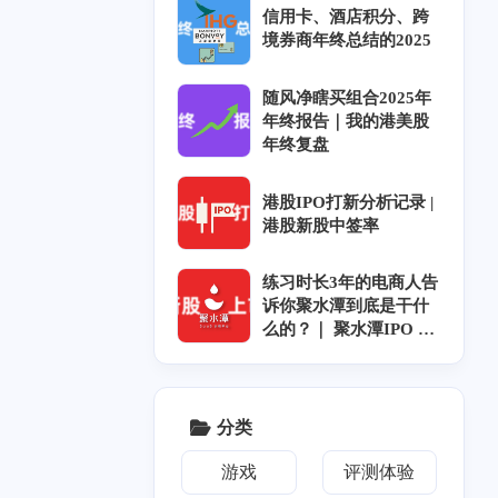
信息茧房
航空
券商
迅雷
人工智能
信用卡、酒店积分、跨
境券商年终总结的2025
1
1
1
1
队立大功
河南电台
myradio
电台
随风净瞎买组合2025年
1
2
恋
OST
年终报告｜我的港美股
年终复盘
港股IPO打新分析记录 |
港股新股中签率
练习时长3年的电商人告
诉你聚水潭到底是干什
么的？｜ 聚水潭IPO ｜
聚水潭上市｜聚水潭招
十月 2025
七月 2025
股
1
3
篇
篇
分类
四月 2025
三月 2025
游戏
评测体验
2
2
篇
篇