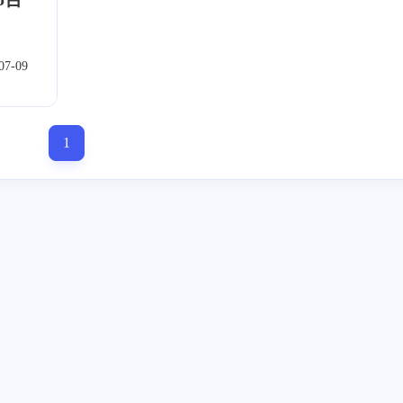
07-09
1
标签
寻找感兴趣的领域
1
3
1
1
Halo
IPO
事实核查
游戏
台
5
1
5