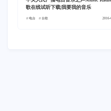
歌在线试听下载|我要我的音乐
电台
台歌
2016-
互动
最近评论
随风飞翔
Ophion