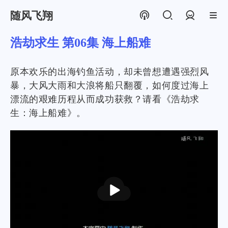
随风飞翔
登录
浩劫求生 第06集 海上船难
原本欢乐的出海钓鱼活动，却未曾想遭遇强烈风
暴，大风大雨和大浪将船只翻覆，如何度过海上
漂流的艰难历程从而成功获救？请看《浩劫求
生：海上船难》。
播
放