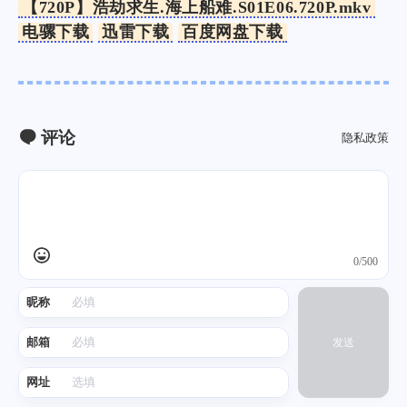
【720P】浩劫求生.海上船难.S01E06.720P.mkv
电骡下载
迅雷下载
百度网盘下载
评论
隐私政策
0/500
昵称
邮箱
发送
网址