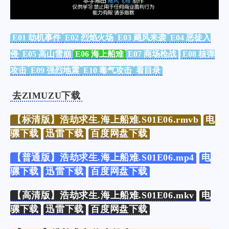
E01 劫机事件
E02 烈焰火场
E03 飓风来袭
E04 恶徒入
侵
E05 高山雪崩
E06 海上船难
E07 商场枪战
E08 核弹
攻击
E09 强烈地震
E10 毒气攻击
看目录
去ZIMUZU下载
【标清版】浩劫求生.海上船难.S01E06.rmvb
电
骡下载
迅雷下载
百度网盘下载
【普通版】浩劫求生.海上船难.S01E06.mp4
电
骡下载
迅雷下载
百度网盘下载
【高清版】浩劫求生.海上船难.S01E06.mkv
电
骡下载
迅雷下载
百度网盘下载