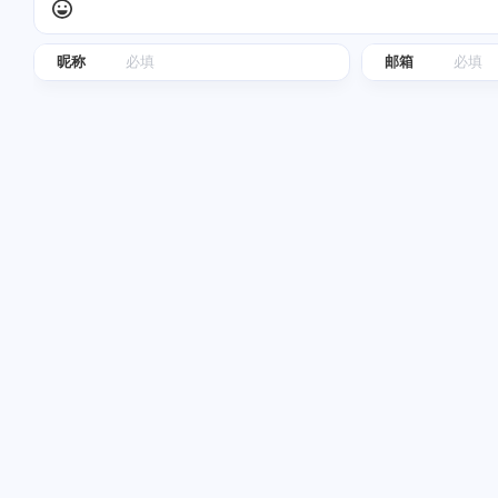
随风飞翔
waose
好吧，赶紧开了试试吧。😂
我了解的是moomoo us和
昵称
邮箱
都需要海外地址了，然
以使用银行月结单，填
025
025
地址可以通过。moomo
能更严格一些