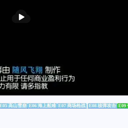
播
放
E05 高山雪崩
E06 海上船难
E07 商场枪战
E08 核弹攻击
E0