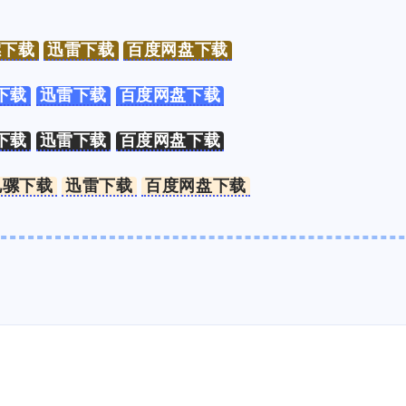
标签
寻找感兴趣的领域
骡下载
迅雷下载
百度网盘下载
下载
迅雷下载
百度网盘下载
1
3
1
1
Halo
IPO
事实核查
游戏
台
下载
迅雷下载
百度网盘下载
5
1
5
。实
网站
奇葩说
信用卡
喵星人抢不到
辣香锅
电骡下载
迅雷下载
百度网盘下载
1
5
4
6
聚水潭
里程
电骡
股市
汪汪
的收
2
3
2
香港银行
脱口秀
翻译
世界第一初
”。
辣香锅
MCC