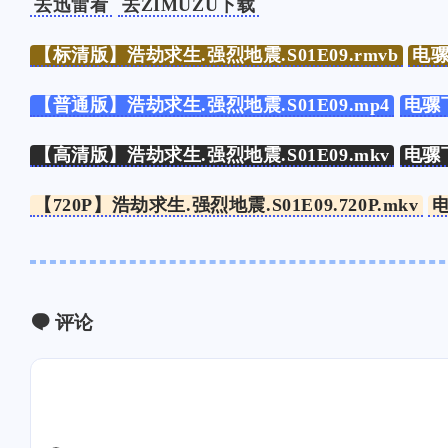
去迅雷看
去ZIMUZU下载
互动
最近评论
【标清版】浩劫求生.强烈地震.S01E09.rmvb
电
【普通版】浩劫求生.强烈地震.S01E09.mp4
电骡
随风飞翔
Ophion
【高清版】浩劫求生.强烈地震.S01E09.mkv
电骡
抱歉～我的锅～早上起来可
对方主体名称更新错啦
能脑子还有些不太清醒。而
际店铺是：椒锅锅·麻
【720P】浩劫求生.强烈地震.S01E09.720P.mkv
且注意力还发现了之前迁移
（中庚漫游城城市集市
/2025
/2025
网站没有把评论的表情包改
店），在云闪付里显示
了……上面的B站表情是默
款方是“椒锅锅吴江路店
认的之前没有用这个。[图
随风飞翔
Ophion
片]
评论
已更新[图片]
商家名称：椒锅锅·麻
付款方式：被扫码支付
码：5812✅已到账ヾ
/2025
/2025
(≧∇≦*)ゝ