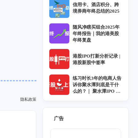
信用卡、酒店积分、跨
境券商年终总结的2025
随风净瞎买组合2025年
年终报告｜我的港美股
2
4
1
6
3
0
年终复盘
歌
BT
青石巷
下载
放送文化
m'y
1
1
1
6
4
1
信息茧房
航空
券商
迅雷
人工智能
港股IPO打新分析记录 |
港股新股中签率
1
1
1
1
队立大功
河南电台
myradio
电台
练习时长3年的电商人告
1
2
恋
OST
诉你聚水潭到底是干什
么的？｜ 聚水潭IPO ｜
聚水潭上市｜聚水潭招
隐私政策
股
广告