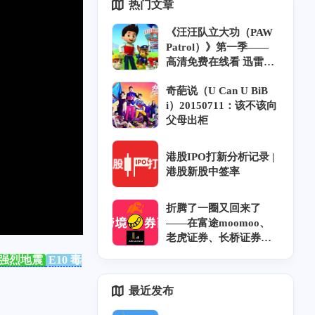
热门文章
《汪汪队立大功（PAW
Patrol）》第一季——
高清免费在线看 迅雷下
载 中英双语 字幕 风铃
奇葩说（U Can U BiB
字幕组
i）20150711：该不该向
父母出柜
港股IPO打新分析记录 |
港股新股中签率
折腾了一圈又回来了
——在富途moomoo、
老虎证券、长桥证券开
户奇遇记和坑｜跨券商
9 强烈地震
E10 毒
资金调拨｜香港券商实
力排名
最近发布