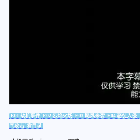
E01 劫机事件
E02 烈焰火场
E03 飓风来袭
E04 恶徒入侵
气攻击
看目录