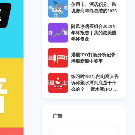
信用卡、酒店积分、跨
境券商年终总结的2025
随风净瞎买组合2025年
年终报告｜我的港美股
年终复盘
港股IPO打新分析记录 |
港股新股中签率
练习时长3年的电商人告
诉你聚水潭到底是干什
么的？｜ 聚水潭IPO ｜
聚水潭上市｜聚水潭招
股
广告