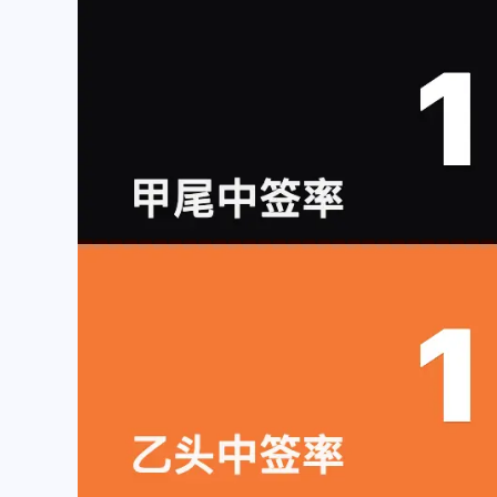
互动
最近评论
随风飞翔
Ophion
抱歉～我的锅～早上起来可
对方主体名称更新错啦
能脑子还有些不太清醒。而
际店铺是：椒锅锅·麻
且注意力还发现了之前迁移
（中庚漫游城城市集市
/2025
/2025
网站没有把评论的表情包改
店），在云闪付里显示
了……上面的B站表情是默
款方是“椒锅锅吴江路店
随风飞翔
Ophion
认的之前没有用这个。[图