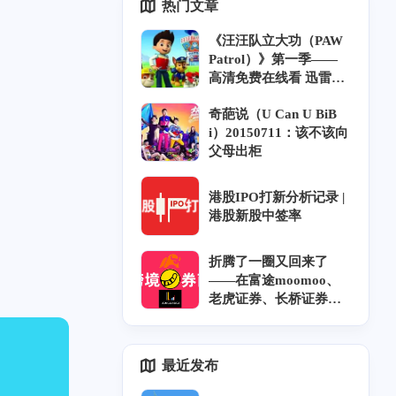
热门文章
《汪汪队立大功（PAW
Patrol）》第一季——
高清免费在线看 迅雷下
载 中英双语 字幕 风铃
奇葩说（U Can U BiB
字幕组
i）20150711：该不该向
父母出柜
港股IPO打新分析记录 |
港股新股中签率
折腾了一圈又回来了
——在富途moomoo、
老虎证券、长桥证券开
户奇遇记和坑｜跨券商
资金调拨｜香港券商实
力排名
最近发布