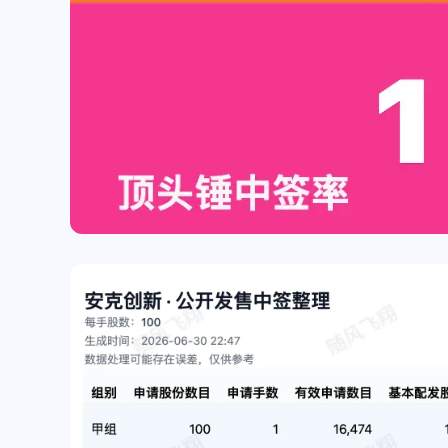
片]
已更新[图片]
商家名称：椒锅锅·麻
付款方式：被扫码支付
码：5812✅已到账ヾ
/2025
/2025
(≧∇≦*)ゝ
随风飞翔
waose
好吧，赶紧开了试试吧。😂
我了解的是moomoo us和
都需要海外地址了，然
以使用银行月结单，填
025
025
地址可以通过。moomo
能更严格一些