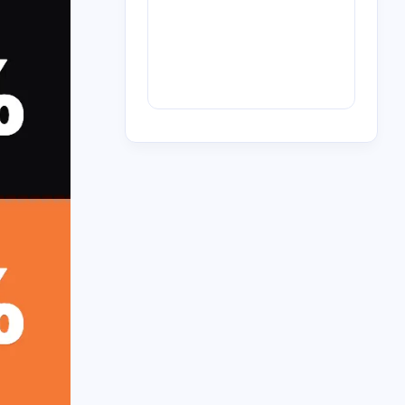
2
4
1
6
3
0
歌
BT
青石巷
下载
放送文化
m'y
1
1
1
6
4
1
信息茧房
航空
券商
迅雷
人工智能
1
1
1
1
队立大功
河南电台
myradio
电台
1
2
恋
OST