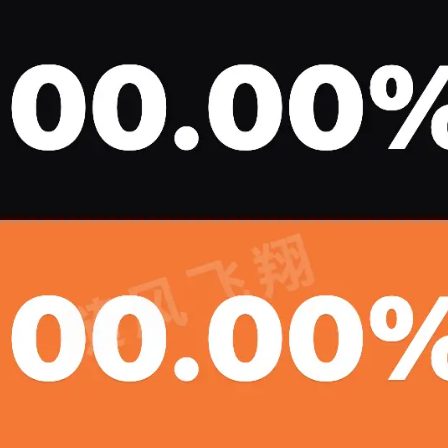
标签
寻找感兴趣的领域
1
3
1
1
Halo
IPO
事实核查
游戏
台
5
1
5
网站
奇葩说
信用卡
喵星人抢不到
。实
辣香锅
1
5
4
6
聚水潭
里程
电骡
股市
汪汪
的收
2
3
2
香港银行
脱口秀
翻译
世界第一初
”。