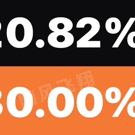
标签
寻找感兴趣的领域
1
3
1
1
Halo
IPO
事实核查
游戏
台
5
1
5
网站
奇葩说
信用卡
喵星人抢不到
。实
辣香锅
1
5
4
6
聚水潭
里程
电骡
股市
汪汪
的收
2
3
2
香港银行
脱口秀
翻译
世界第一初
”。