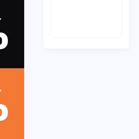
2
4
1
6
3
0
歌
BT
青石巷
下载
放送文化
m'y
1
1
1
6
4
1
信息茧房
航空
券商
迅雷
人工智能
1
1
1
1
队立大功
河南电台
myradio
电台
1
2
恋
OST