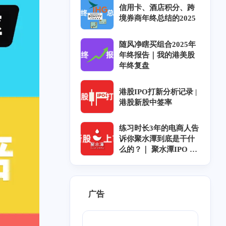
信用卡、酒店积分、跨
境券商年终总结的2025
随风净瞎买组合2025年
年终报告｜我的港美股
年终复盘
港股IPO打新分析记录 |
港股新股中签率
练习时长3年的电商人告
诉你聚水潭到底是干什
么的？｜ 聚水潭IPO ｜
聚水潭上市｜聚水潭招
股
广告