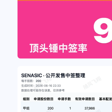
片]
已更新[图片]
商家名称：椒锅锅·麻
付款方式：被扫码支付
码：5812✅已到账ヾ
/2025
/2025
(≧∇≦*)ゝ
随风飞翔
waose
好吧，赶紧开了试试吧。😂
我了解的是moomoo us和
都需要海外地址了，然
以使用银行月结单，填
025
025
地址可以通过。moomo
能更严格一些