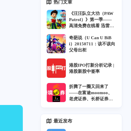
热门文章
《汪汪队立大功（PAW
Patrol）》第一季——
高清免费在线看 迅雷下
载 中英双语 字幕 风铃
奇葩说（U Can U BiB
字幕组
i）20150711：该不该向
父母出柜
港股IPO打新分析记录 |
港股新股中签率
折腾了一圈又回来了
——在富途moomoo、
老虎证券、长桥证券开
户奇遇记和坑｜跨券商
资金调拨｜香港券商实
力排名
最近发布