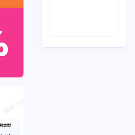
2
4
1
6
3
0
歌
BT
青石巷
下载
放送文化
m'y
1
1
1
6
4
1
信息茧房
航空
券商
迅雷
人工智能
1
1
1
1
队立大功
河南电台
myradio
电台
1
2
恋
OST