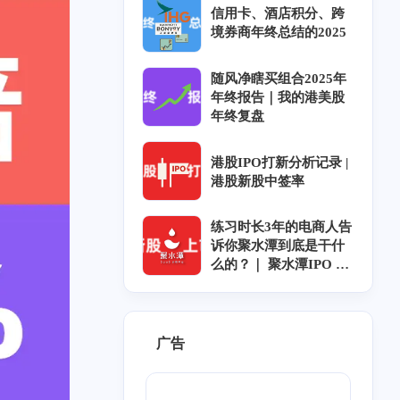
信用卡、酒店积分、跨
境券商年终总结的2025
随风净瞎买组合2025年
年终报告｜我的港美股
年终复盘
港股IPO打新分析记录 |
港股新股中签率
练习时长3年的电商人告
诉你聚水潭到底是干什
么的？｜ 聚水潭IPO ｜
聚水潭上市｜聚水潭招
股
广告