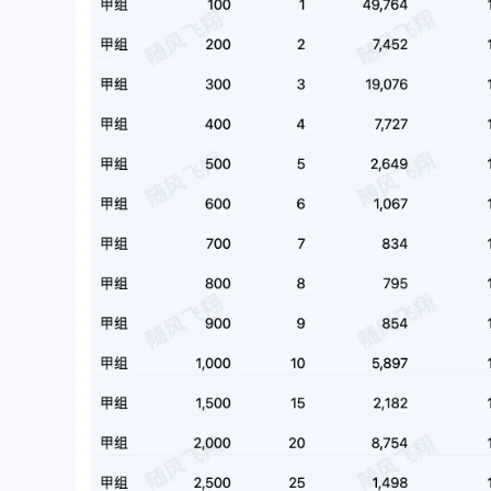
片]
已更新[图片]
商家名称：椒锅锅·麻
付款方式：被扫码支付
码：5812✅已到账ヾ
/2025
/2025
(≧∇≦*)ゝ
随风飞翔
waose
好吧，赶紧开了试试吧。😂
我了解的是moomoo us和
都需要海外地址了，然
以使用银行月结单，填
025
025
地址可以通过。moomo
能更严格一些