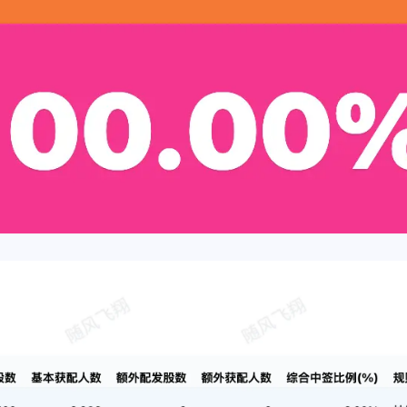
标签
寻找感兴趣的领域
1
3
1
1
Halo
IPO
事实核查
游戏
台
5
1
5
。实
网站
奇葩说
信用卡
喵星人抢不到
辣香锅
1
5
4
6
聚水潭
里程
电骡
股市
汪汪
的收
2
3
2
香港银行
脱口秀
翻译
世界第一初
”。