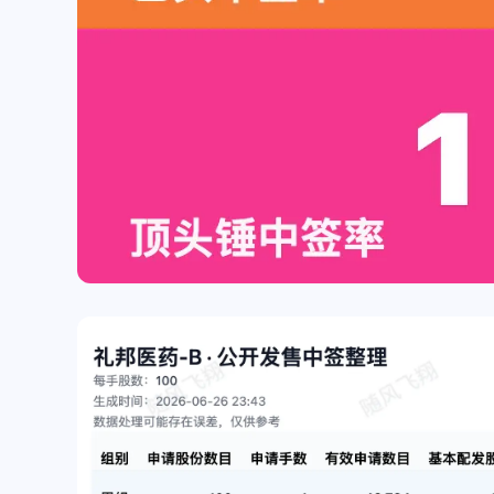
互动
最近评论
随风飞翔
Ophion
抱歉～我的锅～早上起来可
对方主体名称更新错啦
能脑子还有些不太清醒。而
际店铺是：椒锅锅·麻
且注意力还发现了之前迁移
（中庚漫游城城市集市
/2025
/2025
网站没有把评论的表情包改
店），在云闪付里显示
了……上面的B站表情是默
款方是“椒锅锅吴江路店
认的之前没有用这个。[图
随风飞翔
Ophion