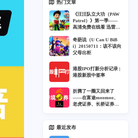
热门文章
《汪汪队立大功（PAW
Patrol）》第一季——
高清免费在线看 迅雷下
载 中英双语 字幕 风铃
奇葩说（U Can U BiB
字幕组
i）20150711：该不该向
父母出柜
港股IPO打新分析记录 |
港股新股中签率
折腾了一圈又回来了
——在富途moomoo、
老虎证券、长桥证券开
户奇遇记和坑｜跨券商
资金调拨｜香港券商实
力排名
最近发布