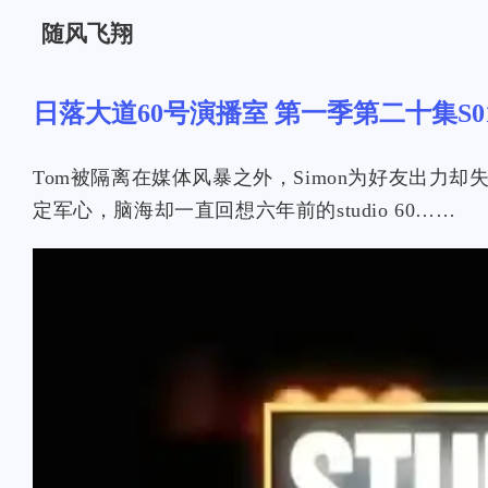
随风飞翔
日落大道60号演播室 第一季第二十集S01
Tom被隔离在媒体风暴之外，Simon为好友出力却失控
定军心，脑海却一直回想六年前的studio 60……