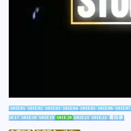
S01E01
S01E02
S01E03
S01E04
S01E05
S01E06
S01E07
1E17
S01E18
S01E19
S01E20
S01E21
S01E22
看目录