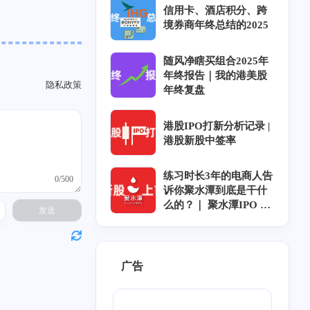
信用卡、酒店积分、跨
境券商年终总结的2025
随风净瞎买组合2025年
年终报告｜我的港美股
隐私政策
2
4
1
6
3
0
年终复盘
歌
BT
青石巷
下载
放送文化
m'y
1
1
1
6
4
1
信息茧房
航空
券商
迅雷
人工智能
港股IPO打新分析记录 |
港股新股中签率
1
1
1
1
队立大功
河南电台
myradio
电台
练习时长3年的电商人告
0/500
1
2
恋
OST
诉你聚水潭到底是干什
么的？｜ 聚水潭IPO ｜
发送
聚水潭上市｜聚水潭招
股
广告