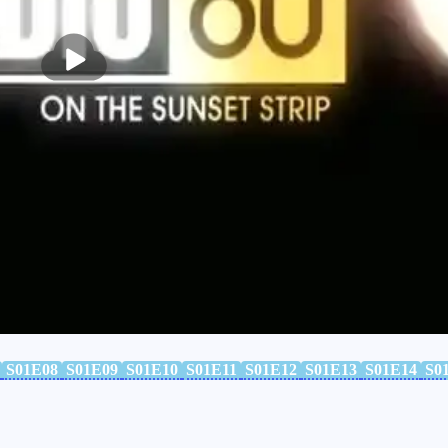
播
放
S01E08
S01E09
S01E10
S01E11
S01E12
S01E13
S01E14
S0