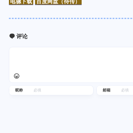
电骡下载
百度网盘（待传）
互动
最近评论
评论
随风飞翔
Ophion
抱歉～我的锅～早上起来可
对方主体名称更新错啦
能脑子还有些不太清醒。而
际店铺是：椒锅锅·麻
且注意力还发现了之前迁移
（中庚漫游城城市集市
/2025
/2025
网站没有把评论的表情包改
店），在云闪付里显示
了……上面的B站表情是默
款方是“椒锅锅吴江路店
认的之前没有用这个。[图
随风飞翔
Ophion
昵称
邮箱
片]
已更新[图片]
商家名称：椒锅锅·麻
付款方式：被扫码支付
码：5812✅已到账ヾ
/2025
/2025
(≧∇≦*)ゝ