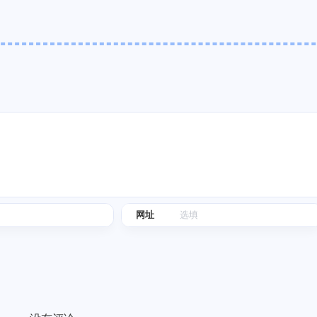
标签
寻找感兴趣的领域
1
3
1
1
Halo
IPO
事实核查
游戏
台
5
1
5
。实
网站
奇葩说
信用卡
喵星人抢不到
辣香锅
1
5
4
6
聚水潭
里程
电骡
股市
汪汪
的收
2
3
2
香港银行
脱口秀
翻译
世界第一初
”。
网址
辣香锅
MCC