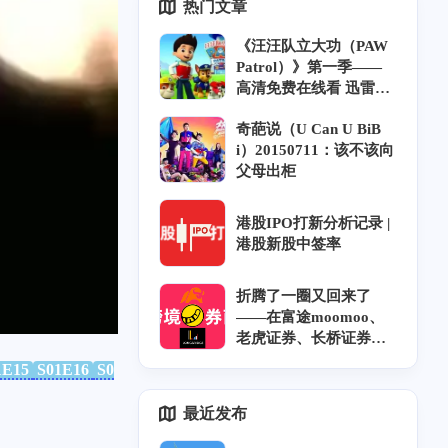
热门文章
《汪汪队立大功（PAW
Patrol）》第一季——
高清免费在线看 迅雷下
载 中英双语 字幕 风铃
奇葩说（U Can U BiB
字幕组
i）20150711：该不该向
父母出柜
港股IPO打新分析记录 |
港股新股中签率
折腾了一圈又回来了
——在富途moomoo、
老虎证券、长桥证券开
户奇遇记和坑｜跨券商
1E15
S01E16
S0
资金调拨｜香港券商实
力排名
最近发布