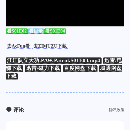
看S01E02
看目录
看S01E04
去AcFun看
去ZIMUZU下载
汪汪队立大功.PAW.Patrol.S01E03.mp4
迅雷/电
骡下载
迅雷/磁力下载
百度网盘下载
城通网盘
下载
评论
隐私政策