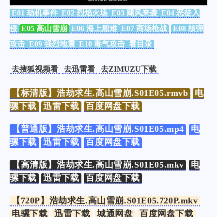
E01 劫机事件
E02 烈焰火场
E03 飓风来袭
E04 恶徒入
侵
E05 高山雪崩
E06 海上船难
E07 商场枪战
E08 核弹
攻击
E09 强烈地震
E10 毒气攻击
看目录
去搜狐视频看
去迅雷看
去ZIMUZU下载
【标清版】浩劫求生.高山雪崩.S01E05.rmvb
电
骡下载
迅雷下载
百度网盘下载
【普通版】浩劫求生.高山雪崩.S01E05.mp4
电
骡下载
迅雷下载
百度网盘下载
【高清版】浩劫求生.高山雪崩.S01E05.mkv
电
骡下载
迅雷下载
百度网盘下载
【720P】浩劫求生.高山雪崩.S01E05.720P.mkv
电骡下载
迅雷下载
城通网盘
百度网盘下载