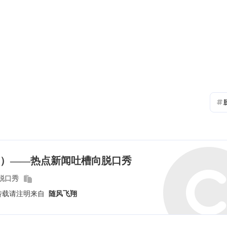
辣香锅
MCC
ibkr
一月 2026
十二月 2025
2
1
后可
篇
篇
海外
o可
六月 2025
五月 2025
ming）——热点新闻吐槽向脱口秀
2
3
篇
篇
向脱口秀
二月 2025
一月 2025
转载请注明来自
随风飞翔
3
4
篇
篇