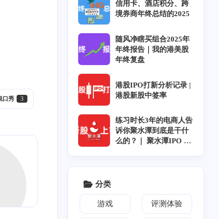
信用卡、酒店积分、跨
境券商年终总结的2025
随风净瞎买组合2025年
年终报告｜我的港美股
年终复盘
港股IPO打新分析记录 |
港股新股中签率
脱口秀
3
十月 2025
七月 2025
1
3
练习时长3年的电商人告
篇
篇
诉你聚水潭到底是干什
么的？｜ 聚水潭IPO ｜
四月 2025
三月 2025
聚水潭上市｜聚水潭招
2
2
篇
篇
股
分类
十二月 2024
二月 2022
3
1
篇
篇
游戏
评测体验