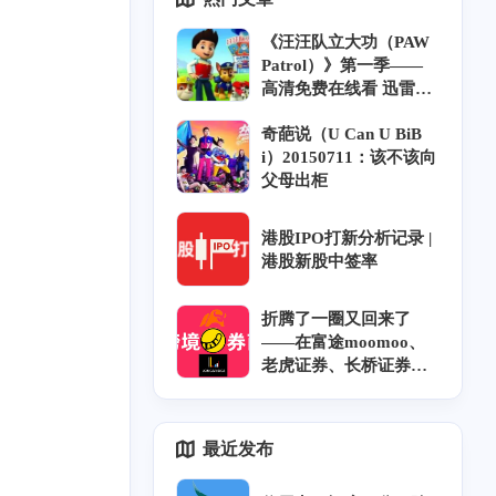
《汪汪队立大功（PAW
Patrol）》第一季——
高清免费在线看 迅雷下
载 中英双语 字幕 风铃
奇葩说（U Can U BiB
字幕组
i）20150711：该不该向
父母出柜
港股IPO打新分析记录 |
港股新股中签率
折腾了一圈又回来了
2
4
1
6
3
0
歌
BT
青石巷
下载
放送文化
m'y
——在富途moomoo、
老虎证券、长桥证券开
1
1
1
6
4
1
信息茧房
航空
券商
迅雷
人工智能
户奇遇记和坑｜跨券商
资金调拨｜香港券商实
1
1
1
1
力排名
队立大功
河南电台
myradio
电台
最近发布
1
2
恋
OST