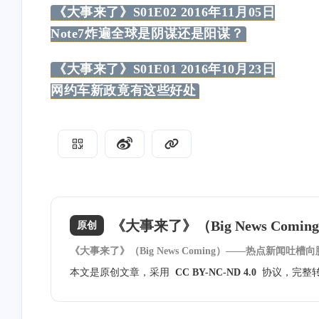
《大事来了》S01E02 2016年11月05日
认的之前没有用这个。[图
随风飞翔
Ophion
片]
Note7炸遍全球是阴谋还是阳谋？
已更新[图片]
商家名称：椒锅锅·麻
付款方式：被扫码支付
《大事来了》S01E01 2016年10月23日
码：5812✅已到账ヾ
/2025
/2025
网约车新政竟有这些好处
(≧∇≦*)ゝ
随风飞翔
waose
好吧，赶紧开了试试吧。😂
我了解的是moomoo us和
都需要海外地址了，然
以使用银行月结单，填
025
025
地址可以通过。moomo
能更严格一些
《大事来了》（Big News Co
原创
《大事来了》（Big News Coming）——热点新闻吐槽
本文是原创文章，采用
CC BY-NC-ND 4.0
协议，完整