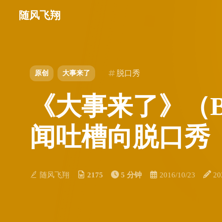
随风飞翔
脱口秀
原创
大事来了
《大事来了》（Big
闻吐槽向脱口秀
随风飞翔
2175
5 分钟
2016/10/23
20