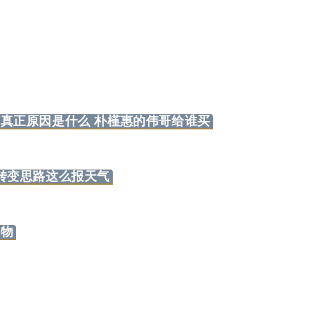
真正原因是什么 朴槿惠的伟哥给谁买
标签
寻找感兴趣的领域
转变思路这么报天气
1
3
1
1
Halo
IPO
事实核查
游戏
台
购物
5
1
5
。实
网站
奇葩说
信用卡
喵星人抢不到
辣香锅
1
5
4
6
聚水潭
里程
电骡
股市
汪汪
的收
2
3
2
香港银行
脱口秀
翻译
世界第一初
”。