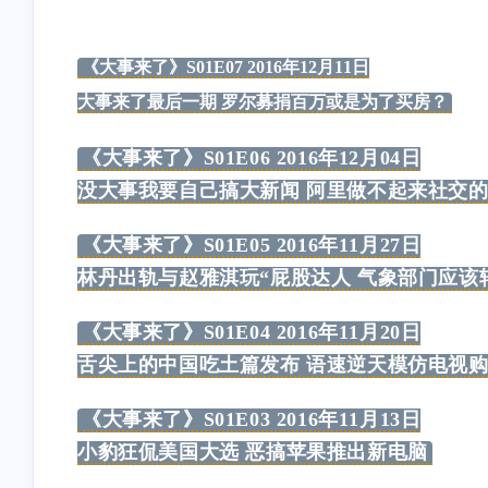
《大事来了》S01E07 2016年12月11日
大事来了最后一期 罗尔募捐百万或是为了买房？
《大事来了》S01E06 2016年12月04日
没大事我要自己搞大新闻 阿里做不起来社交的
互动
最近评论
《大事来了》S01E05 2016年11月27日
林丹出轨与赵雅淇玩“屁股达人 气象部门应该
《大事来了》S01E04 2016年11月20日
随风飞翔
Ophion
舌尖上的中国吃土篇发布 语速逆天模仿电视
抱歉～我的锅～早上起来可
对方主体名称更新错啦
能脑子还有些不太清醒。而
际店铺是：椒锅锅·麻
《大事来了》S01E03 2016年11月13日
且注意力还发现了之前迁移
（中庚漫游城城市集市
/2025
/2025
小豹狂侃美国大选 恶搞苹果推出新电脑
网站没有把评论的表情包改
店），在云闪付里显示
了……上面的B站表情是默
款方是“椒锅锅吴江路店