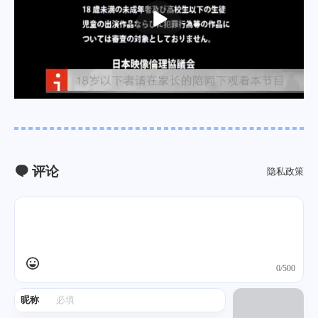
播
放
评论
隐私政策
0/500
昵称