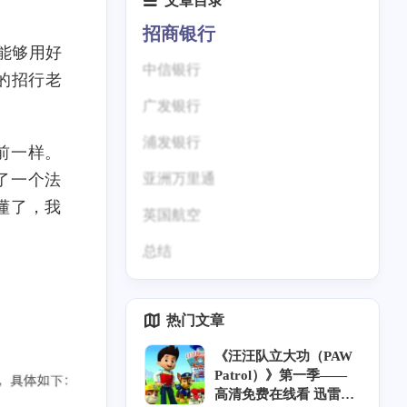
文章目录
招商银行
能够用好
中信银行
的招行老
广发银行
浦发银行
前一样。
了一个法
亚洲万里通
懂了，我
英国航空
总结
热门文章
《汪汪队立大功（PAW
Patrol）》第一季——
高清免费在线看 迅雷下