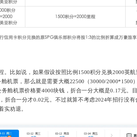
标签
寻找感兴趣的领域
。比如说，如果假设按照比例1500积分兑换2000英
1
3
1
1
Halo
IPO
事实核查
游戏
台
，那么就是需要大概22500（30000/2000*1500
公务舱机票价格要4000块钱，折合一分大概是0.17元。
5
1
5
。实
网站
奇葩说
信用卡
喵星人抢不到
元，折合一分才0.02元。不过就算不考虑2024年招行没
辣香锅
1
5
4
6
着实劝退。
聚水潭
里程
电骡
股市
汪汪
的收
2
3
2
香港银行
脱口秀
翻译
世界第一初
”。