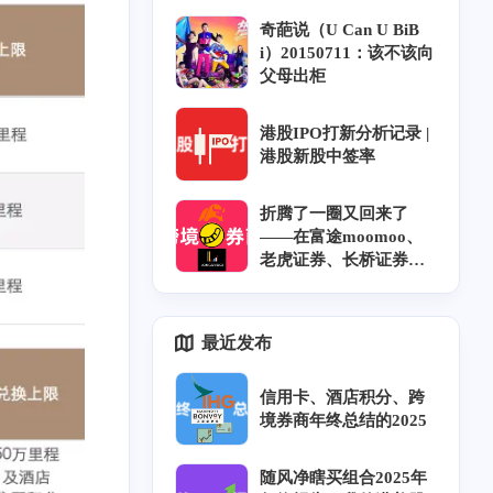
载 中英双语 字幕 风铃
奇葩说（U Can U BiB
字幕组
i）20150711：该不该向
父母出柜
港股IPO打新分析记录 |
港股新股中签率
折腾了一圈又回来了
——在富途moomoo、
老虎证券、长桥证券开
户奇遇记和坑｜跨券商
资金调拨｜香港券商实
力排名
最近发布
信用卡、酒店积分、跨
境券商年终总结的2025
随风净瞎买组合2025年