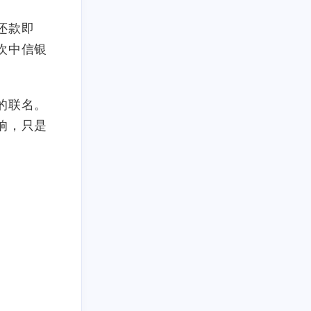
还款即
欢中信银
的联名。
响，只是