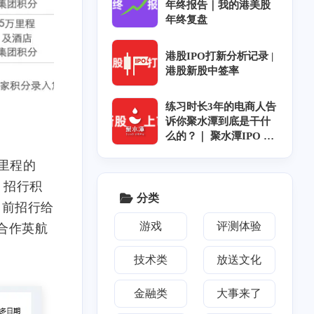
年终报告｜我的港美股
年终复盘
港股IPO打新分析记录 |
港股新股中签率
练习时长3年的电商人告
诉你聚水潭到底是干什
么的？｜ 聚水潭IPO ｜
聚水潭上市｜聚水潭招
航里程的
股
2
4
1
6
3
0
歌
BT
青石巷
下载
放送文化
m'y
）招行积
分类
目前招行给
1
1
1
6
4
1
信息茧房
航空
券商
迅雷
人工智能
游戏
评测体验
有合作英航
1
1
1
1
队立大功
河南电台
myradio
电台
技术类
放送文化
1
2
恋
OST
金融类
大事来了