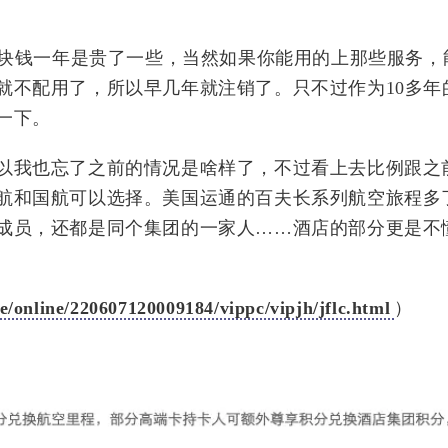
0块钱一年是贵了一些，当然如果你能用的上那些服务，
就不配用了，所以早几年就注销了。只不过作为10多年
一下。
以我也忘了之前的情况是啥样了，不过看上去比例跟之
航和国航可以选择。美国运通的百夫长系列航空旅程多
成员，还都是同个集团的一家人……酒店的部分更是不
/online/220607120009184/vippc/vipjh/jflc.html
）