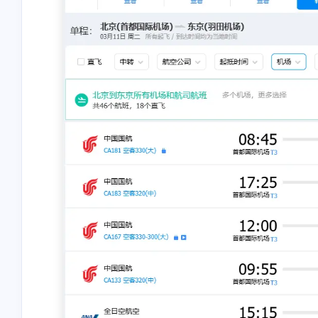
片]
已更新[图片]
商家名称：椒锅锅·麻
付款方式：被扫码支付
码：5812✅已到账ヾ
/2025
/2025
(≧∇≦*)ゝ
随风飞翔
waose
好吧，赶紧开了试试吧。😂
我了解的是moomoo us和
都需要海外地址了，然
以使用银行月结单，填
025
025
地址可以通过。moomo
能更严格一些