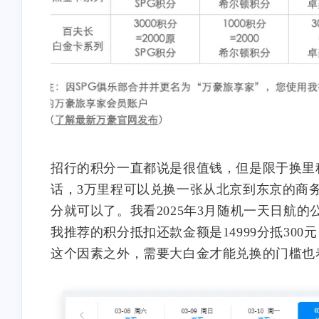
互动
最近评论
招行的积分一直都说是很值钱，但是限于换里程
话，3万里程可以兑换一张从北京到东京的商务舱机票
随风飞翔
Ophion
分就可以了。我看2025年3月随机一天日航的
抱歉～我的锅～早上起来可
对方主体名称更新错啦
我推荐的积分抵扣还款金额是14999分抵300
能脑子还有些不太清醒。而
际店铺是：椒锅锅·麻
这个因素之外，需要大白金才能兑换的门槛也
且注意力还发现了之前迁移
（中庚漫游城城市集市
/2025
/2025
网站没有把评论的表情包改
店），在云闪付里显示
了……上面的B站表情是默
款方是“椒锅锅吴江路店
认的之前没有用这个。[图
随风飞翔
Ophion