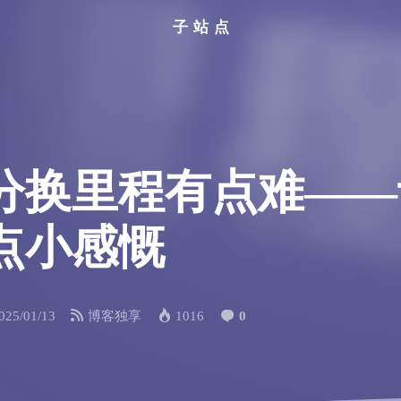
子站点
换里程有点难——记
点小感慨
025/01/13
博客独享
1016
0