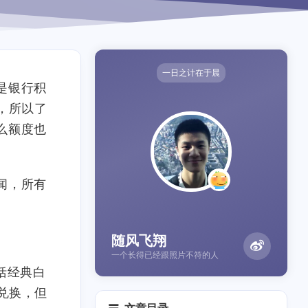
一日之计在于晨
是银行积
，所以了
么额度也
闻，所有
随风飞翔
一个长得已经跟照片不符的人
括经典白
兑换，但